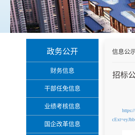
政务公开
信息公
财务信息
招标公
干部任免信息
业绩考核信息
https
cExt=eyJh
国企改革信息