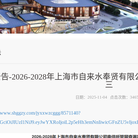
示
告-2026-2028年上海市自来水奉贤
三
日期：2025-11-04 点击次数：346
://www.shggzy.com/jyxxwzcggg/8571140?
bGciOiJIUzI1NiJ9.eyJwYXRoIjoiL2p5eHh3emNnIiwicGFnZU5vI