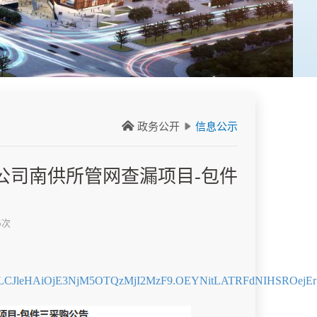
政务公开
信息公示
有限公司南供所管网查漏项目-包件
5次
joxLCJleHAiOjE3NjM5OTQzMjI2MzF9.OEYNitLATRFdNIHSROejEr5